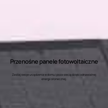
Przenośne panele fotowoltaiczne
Zasilaj swoje urządzenia w domu i poza siecią dzięki odnawialnej
energii słonecznej.