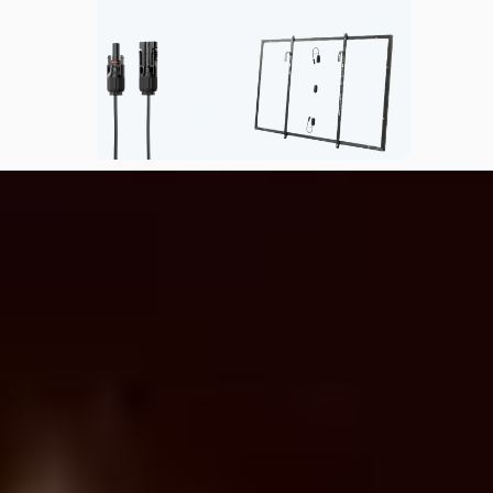
Dowiedz się więcej o
produktach EcoFlow