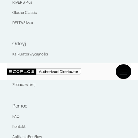
RIVER 3 Plus
Glacier Classic
DELTA 3 Max
Odkryj
Kalkulator wydajności
Marka EcoFlow
Aktualności
Zobacz w akcji
Pomoc
FAQ
Kontakt
Aplikacja EcoFlow