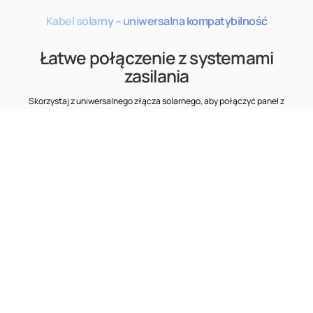
Kabel solarny – uniwersalna kompatybilność
Łatwe połączenie z systemami
zasilania
Skorzystaj z uniwersalnego złącza solarnego, aby połączyć panel z
dowolnym systemem fotowoltaicznym wybranego producenta. Za
pomocą jednego lub kilku paneli możesz też ładować systemy do 48 V
oraz przenośne stacje zasilania.
Zawartość zestawu