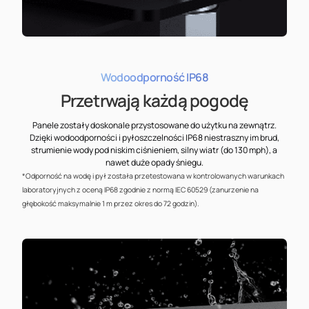
Wodoodporność IP68
Przetrwają każdą pogodę
Panele zostały doskonale przystosowane do użytku na zewnątrz.
Dzięki wodoodporności i pyłoszczelności IP68 niestraszny im brud,
strumienie wody pod niskim ciśnieniem, silny wiatr (do 130 mph), a
nawet duże opady śniegu.
*Odporność na wodę i pył została przetestowana w kontrolowanych warunkach
laboratoryjnych z oceną IP68 zgodnie z normą IEC 60529 (zanurzenie na
głębokość maksymalnie 1 m przez okres do 72 godzin).