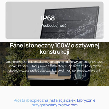
IP68
Wodoodporność
Panel słoneczny 100W o sztywnej
konstrukcji
Udane połączenie kompaktowej konstrukcji i dużej wydajności. Połącz ze
sobą kilka paneli i ładuj swoje akumulatory LFP jeszcze szybciej! W ten
sposób możesz zasilać urządzenia w swoim kamperze przez wiele dni.
Prosta i bezpieczna instalacja dzięki fabrycznie
przygotowanym otworom