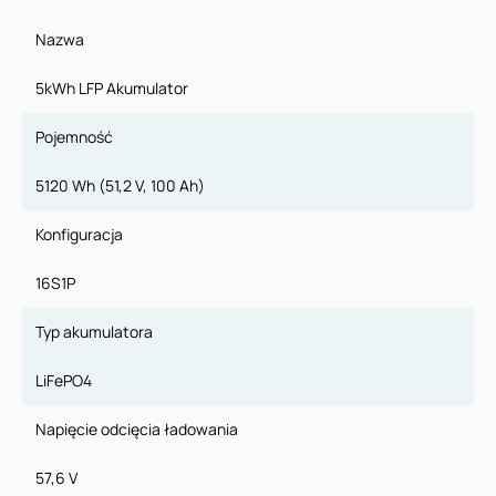
Nazwa
5kWh LFP Akumulator
Pojemność
5120 Wh (51,2 V, 100 Ah)
Konfiguracja
16S1P
Typ akumulatora
LiFePO4
Napięcie odcięcia ładowania
57,6 V