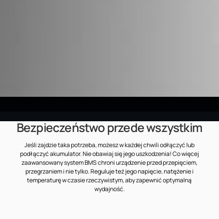
Bezpieczeństwo przede wszystkim
Jeśli zajdzie taka potrzeba, możesz w każdej chwili odłączyć lub
podłączyć akumulator. Nie obawiaj się jego uszkodzenia! Co więcej
zaawansowany system BMS chroni urządzenie przed przepięciem,
przegrzaniem i nie tylko. Reguluje też jego napięcie, natężenie i
temperaturę w czasie rzeczywistym, aby zapewnić optymalną
wydajność.