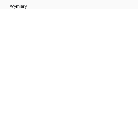
Wymiary
500 x 260 x 300 cm
Waga
40,6 kg
Poznaj inne produkty EcoFlow
Power Kits HUB + przewody + panel dystrybucyjny