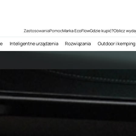
Zastosowania
Pomoc
Marka EcoFlow
Gdzie kupić?
Oblicz wyda
ne
Inteligentne urządzenia
Rozwiązania
Outdoor i kemping