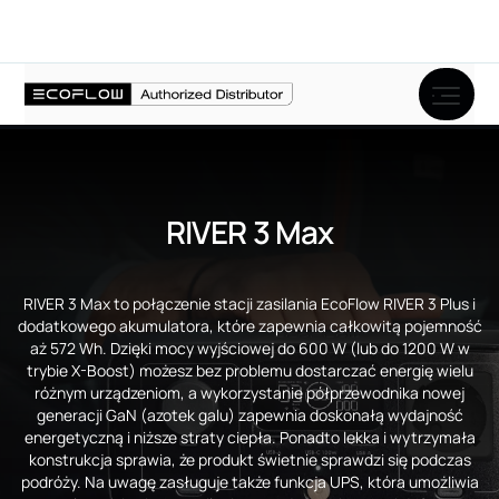
Opis produktu
Specyfikacja
RIVER 3 Max
RIVER 3 Max to połączenie stacji zasilania EcoFlow RIVER 3 Plus i
dodatkowego akumulatora, które zapewnia całkowitą pojemność
aż 572 Wh. Dzięki mocy wyjściowej do 600 W (lub do 1200 W w
trybie X-Boost) możesz bez problemu dostarczać energię wielu
różnym urządzeniom, a wykorzystanie półprzewodnika nowej
generacji GaN (azotek galu) zapewnia doskonałą wydajność
energetyczną i niższe straty ciepła. Ponadto lekka i wytrzymała
konstrukcja sprawia, że produkt świetnie sprawdzi się podczas
podróży. Na uwagę zasługuje także funkcja UPS, która umożliwia