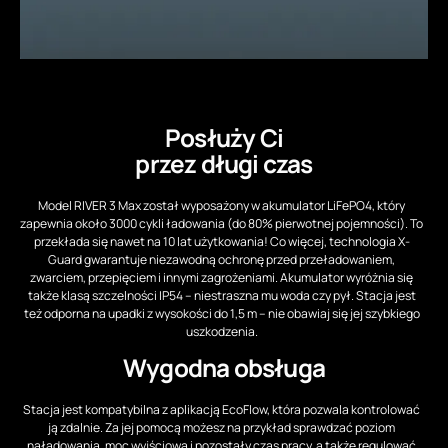
Posłuży Ci
przez długi czas
Model RIVER 3 Max został wyposażony w akumulator LiFePO4, który
zapewnia około 3000 cykli ładowania (do 80% pierwotnej pojemności). To
przekłada się nawet na 10 lat użytkowania! Co więcej, technologia X-
Guard gwarantuje niezawodną ochronę przed przeładowaniem,
zwarciem, przepięciem i innymi zagrożeniami. Akumulator wyróżnia się
także klasą szczelności IP54 – niestraszna mu woda czy pył. Stacja jest
też odporna na upadki z wysokości do 1,5 m – nie obawiaj się jej szybkiego
uszkodzenia.
Wygodna obsługa
Stacja jest kompatybilna z aplikacją EcoFlow, która pozwala kontrolować
ją zdalnie. Za jej pomocą możesz na przykład sprawdzać poziom
naładowania, moc wyjściową i pozostały czas pracy, a także regulować