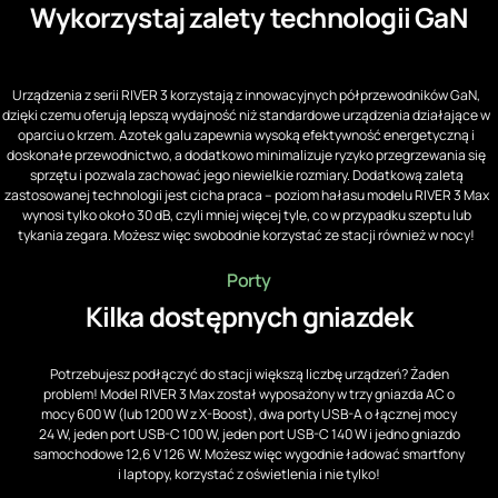
Wykorzystaj zalety technologii GaN
Urządzenia z serii RIVER 3 korzystają z innowacyjnych półprzewodników GaN,
dzięki czemu oferują lepszą wydajność niż standardowe urządzenia działające w
oparciu o krzem. Azotek galu zapewnia wysoką efektywność energetyczną i
doskonałe przewodnictwo, a dodatkowo minimalizuje ryzyko przegrzewania się
sprzętu i pozwala zachować jego niewielkie rozmiary. Dodatkową zaletą
zastosowanej technologii jest cicha praca – poziom hałasu modelu RIVER 3 Max
wynosi tylko około 30 dB, czyli mniej więcej tyle, co w przypadku szeptu lub
tykania zegara. Możesz więc swobodnie korzystać ze stacji również w nocy!
Porty
Kilka dostępnych gniazdek
Potrzebujesz podłączyć do stacji większą liczbę urządzeń? Żaden
problem! Model RIVER 3 Max został wyposażony w trzy gniazda AC o
mocy 600 W (lub 1200 W z X-Boost), dwa porty USB-A o łącznej mocy
24 W, jeden port USB-C 100 W, jeden port USB-C 140 W i jedno gniazdo
samochodowe 12,6 V 126 W. Możesz więc wygodnie ładować smartfony
i laptopy, korzystać z oświetlenia i nie tylko!