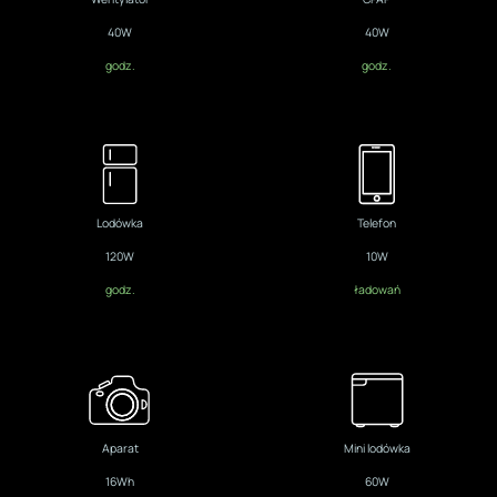
40W
40W
godz.
godz.
Lodówka
Telefon
120W
10W
godz.
ładowań
Aparat
Mini lodówka
16Wh
60W