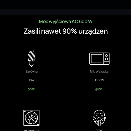
Moc wyjściowa AC 600 W
Zasili nawet 90% urządzeń
Żarówka
Mikrofalówka
10W
1300W
godz.
godz.
Wentylator
CPAP