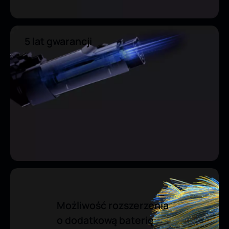
5 lat gwarancji
Możliwość rozszerzenia
o dodatkową baterię