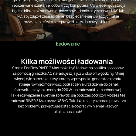
nieprzerwane działanie lodówki czy komputera! Co więcej, gdy stacja
będzie bliska rozładowania, może powiadomić o tym serwer NAS lub
PC, aby zdążył zapisać dane i bezpiecznie się wyłączyć. Takie
rozwiązanie świetnie sprawdzi się w domowym biurze!
Ładowanie
Kilka możliwości ładowania
Stacja EcoFlow RIVER 3 Max może być ładowana na kilka sposobów.
Za pomocą gniazdka AC naładujesz ją już w około 1,5 godziny. Mniej
więcej tyle samo czasu wystarczy w przypadku generatora prądu.
Istnieje również możliwość podłączenia urządzenia do paneli
fotowoltaicznych o mocy do 220 W lub ładowarki samochodowej.
Takie rozwiązanie świetnie sprawdzi się podczas podróży! Możesz też
ładować RIVER 3 Max przez USB-C. Tak duża elastyczność sprawia, że
bez problemu przygotujesz stację do pracy w niemal każdych
okolicznościach!