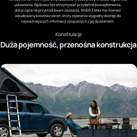
ustawienia. Będziesz też otrzymywać przydatne powiadomienia,
dotyczące na przykład awarii zasilania. RIVER 3 Max ma również
wbudowany kolorowy ekran, który zapewnia wygodny dostęp do
najważniejszych informacji związanych z jej działaniem.
Konstrukcja
Duża pojemność, przenośna konstrukcja
Pojemność stacji RIVER 3 Max wynosi aż 572 Wh, co pozwala zasilać niezbędne
urządzenia przez długi czas. Produkt jest przy tym zaskakująco lekki i niewielki –
waży tylko około 8 kg, a jego wymiary to 234 x 224 x 255 mm. Możesz więc bez
problemu zabrać go do ogrodu, do kampera czy na biwak!