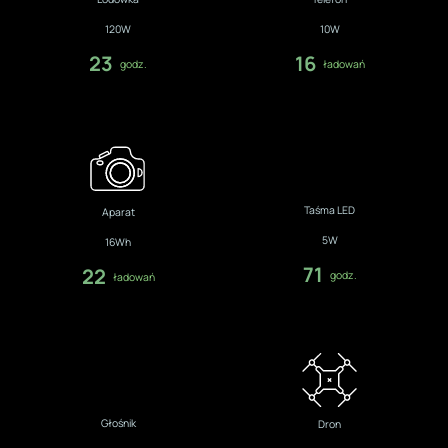
120W
10W
23
16
godz.
ładowań
Taśma LED
Aparat
5W
16Wh
71
22
godz.
ładowań
Głośnik
Dron