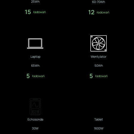
25Wh
60-70Wh
15
12
ładowań
ładowań
Laptop
Wentylator
65Wh
50Wh
5
5
ładowań
ładowań
Echosonda
Tablet
30W
1600W