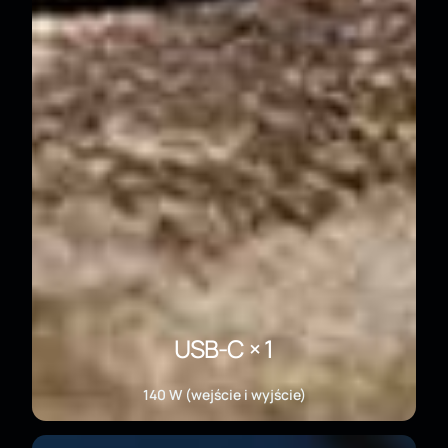
USB-C × 1
140 W (wejście i wyjście)