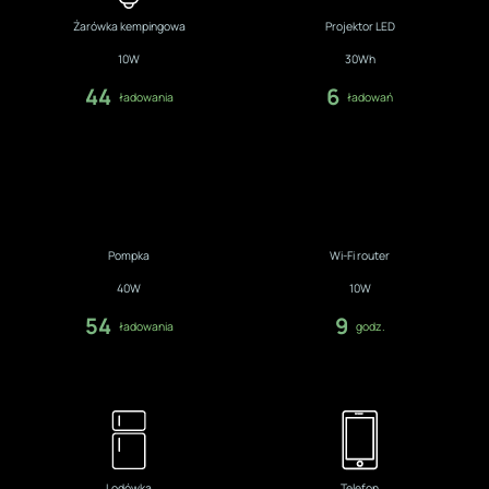
Żarówka kempingowa
Projektor LED
10W
30Wh
44
6
ładowania
ładowań
Pompka
Wi-Fi router
40W
10W
54
9
ładowania
godz.
Lodówka
Telefon