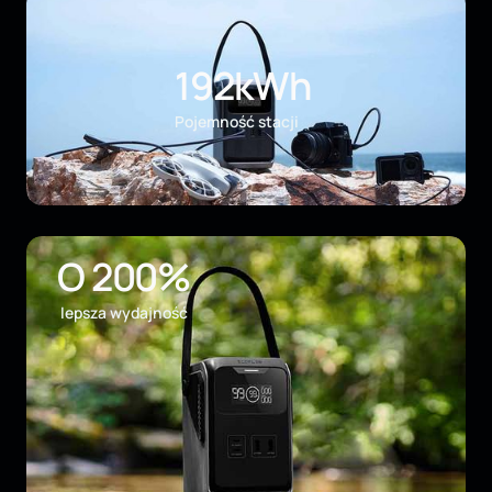
192kWh
Pojemność stacji
O 200%
lepsza wydajność