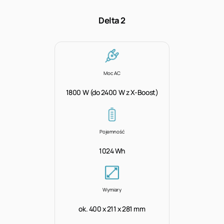
Delta 2
Moc AC
1800 W (do 2400 W z X-Boost)
Pojemność
1024 Wh
Wymiary
ok. 400 x 211 x 281 mm