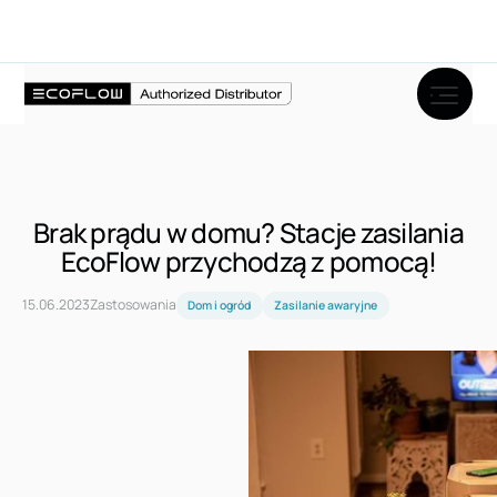
Wróć
Brak prądu w domu? Stacje zasilania
EcoFlow przychodzą z pomocą!
15
.
06
.
2023
Zastosowania
Dom i ogród
Zasilanie awaryjne