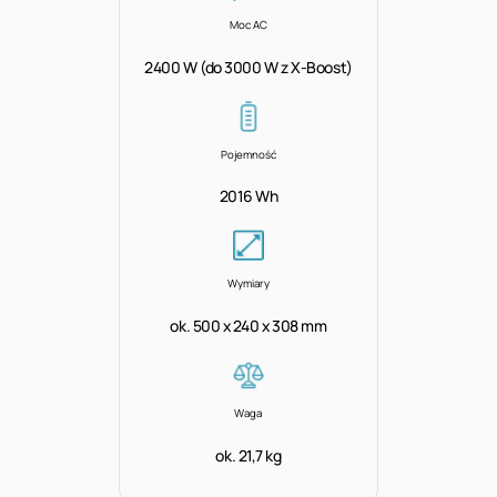
Moc AC
2400 W (do 3000 W z X-Boost)
Pojemność
2016 Wh
Wymiary
ok. 500 x 240 x 308 mm
Waga
ok. 21,7 kg