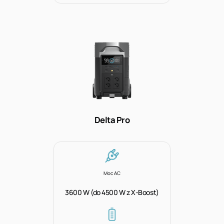
Delta Pro
Moc AC
3600 W (do 4500 W z X-Boost)