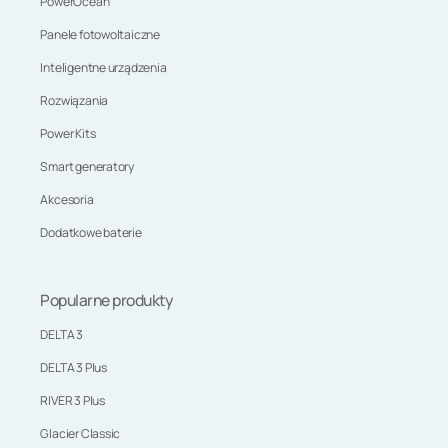
PowerOcean
Panele fotowoltaiczne
Inteligentne urządzenia
Rozwiązania
Power Kits
Smart generatory
Akcesoria
Dodatkowe baterie
Popularne produkty
DELTA 3
DELTA 3 Plus
RIVER 3 Plus
Glacier Classic