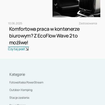
10
.
06
.
2025
Zastosowania
Komfortowa praca w kontenerze
biurowym? Z EcoFlow Wave 2 to
możliwe!
Czytaj post
Kategorie
Fotowoltaika PowerStream
Outdoor i Kemping
Stacje zasilania