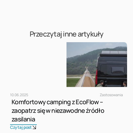
Przeczytaj inne artykuły
10
.
06
.
2025
Zastosowania
Komfortowy camping z EcoFlow –
zaopatrz się w niezawodne źródło
zasilania
Czytaj post