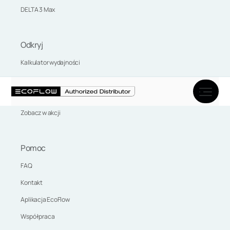
DELTA 3 Max
Odkryj
Kalkulator wydajności
Marka EcoFlow
Aktualności
Zobacz w akcji
Pomoc
FAQ
Kontakt
Aplikacja EcoFlow
Współpraca