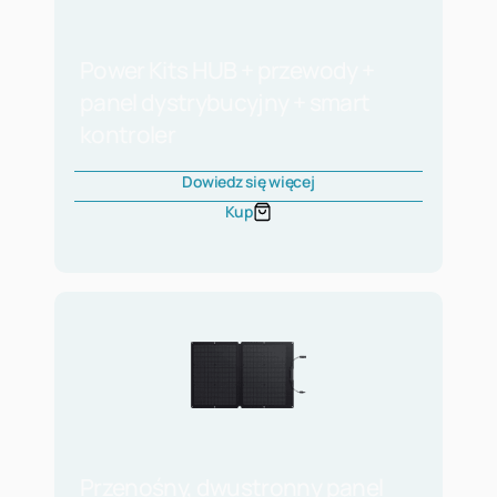
Power Kits HUB + przewody +
panel dystrybucyjny + smart
kontroler
Dowiedz się więcej
Kup
Przenośny, dwustronny panel