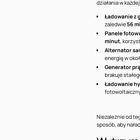
działania w każdej
Ładowanie z 
zaledwie
56 m
Panele fotow
minut
, korzys
Alternator 
energię w oko
Generator pr
brakuje stałeg
Ładowanie hy
fotowoltaiczn
Niezależnie od te
sposób, aby naład