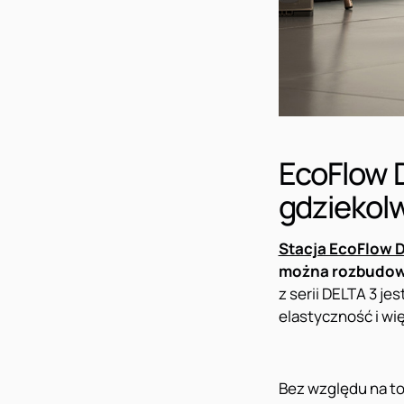
EcoFlow D
gdziekolw
Stacja EcoFlow D
można rozbudowa
z serii DELTA 3 j
elastyczność i wi
Bez względu na to,