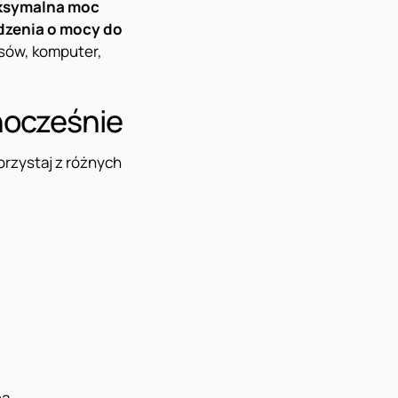
symalna moc
ądzenia o mocy do
sów, komputer,
nocześnie
orzystaj z różnych
na,