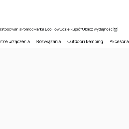
astosowania
Pomoc
Marka EcoFlow
Gdzie kupić?
Oblicz wydajność
ntne urządzenia
Rozwiązania
Outdoor i kemping
Akcesoria