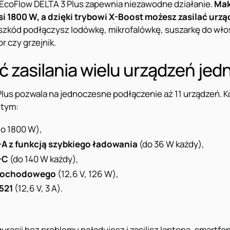
 EcoFlow DELTA 3 Plus zapewnia niezawodne działanie.
Mak
 1800 W, a dzięki trybowi X-Boost możesz zasilać urz
szkód podłączysz lodówkę, mikrofalówkę, suszarkę do wło
r czy grzejnik.
 zasilania wielu urządzeń jed
lus pozwala na jednoczesne podłączenie aż 11 urządzeń. K
 tym:
o 1800 W),
-A z funkcją szybkiego ładowania
(do 36 W każdy),
-C
(do 140 W każdy),
amochodowego
(12,6 V, 126 W),
521
(12,6 V, 3 A).
iguracji bez problemu naładujesz i zasilisz laptopa, smartfo