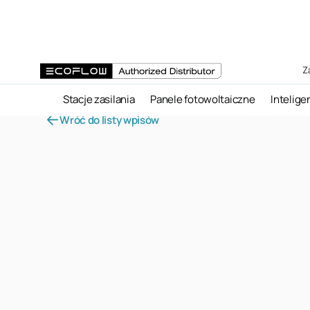
Z
Stacje zasilania
Panele fotowoltaiczne
Intelige
Wróć
do listy wpisów