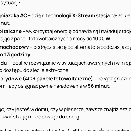
 sytuacji:
gniazdka AC
– dzięki technologii
X-Stream
stacja naładuje
inut
.
oltaiczne
– wykorzystaj energię odnawialną i naładuj stac
tając z paneli fotowoltaicznych o mocy do
1000 W
.
samochodowy
– podłącz stację do alternatora podczas jazdy
ło
1,3 godziny
.
ądu
– idealne rozwiązanie w sytuacjach awaryjnych i w miej
o dostępu do sieci elektrycznej.
brydowe (AC + panele fotowoltaiczne)
– połącz gniazd
ymi, aby osiągnąć pełne naładowania w
56 minut
.
go, czy jesteś w domu, czy w plenerze, zawsze znajdziesz
ować stację i mieć dostęp do energii.