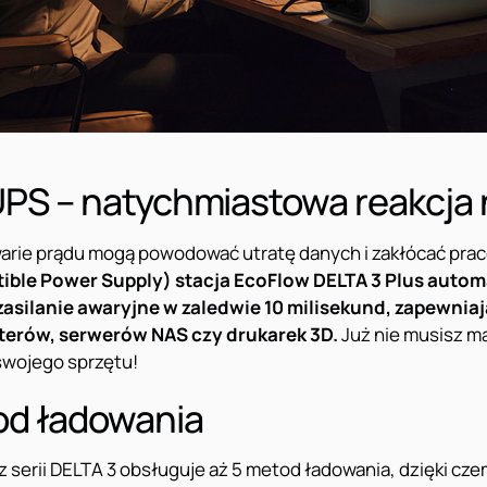
UPS – natychmiastowa reakcja 
arie prądu mogą powodować utratę danych i zakłócać prac
ible Power Supply) stacja EcoFlow DELTA 3 Plus auto
 zasilanie awaryjne w zaledwie 10 milisekund, zapewnia
terów, serwerów NAS czy drukarek 3D.
Już nie musisz ma
wojego sprzętu!
od ładowania
z serii DELTA 3 obsługuje aż 5 metod ładowania, dzięki cz