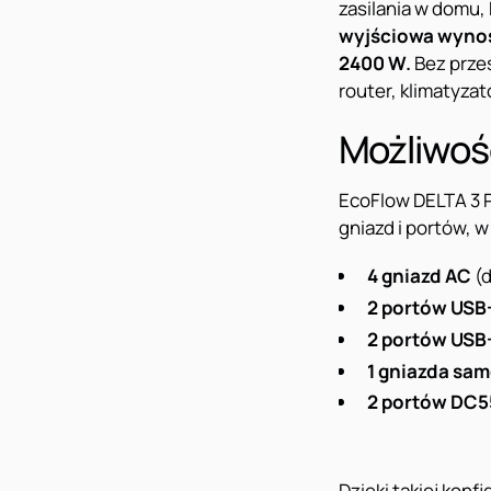
zasilania w domu,
wyjściowa wynosi
2400 W.
Bez prze
router, klimatyzato
Możliwość
EcoFlow DELTA 3 P
gniazd i portów, w
4 gniazd AC
(d
2 portów USB
2 portów USB
1 gniazda s
2 portów DC5
Dzięki takiej konf