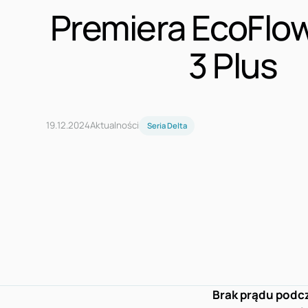
Premiera EcoFlo
3 Plus
19
.
12
.
2024
Aktualności
Seria Delta
Brak prądu podc