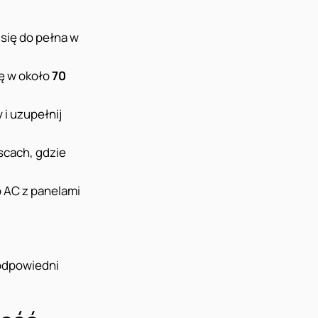
 się do pełna w
ję w około
70
 i uzupełnij
scach, gdzie
o AC z panelami
 odpowiedni