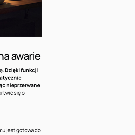
na awarie
ę.
Dzięki funkcji
matycznie
jąc nieprzerwane
rtwić się o
emu jest gotowa do